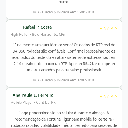
puro!"
📅 Avaliação publicada em: 15/01/2026
Rafael P. Costa
⭐⭐⭐⭐⭐
High Roller • Belo Horizonte, MG
"Finalmente um guia técnico sério! Os dados de RTP real de
94.850 rodadas são confiáveis. Confirmei pessoalmente os
resultados do teste do Aviator - sistema de auto-cashout em
2.14x realmente maximiza RTP. Apostei R$42k e recuperei
96.8%. Parabéns pelo trabalho profissional!"
📅 Avaliação publicada em: 02/02/2026
Ana Paula L. Ferreira
⭐⭐⭐⭐⭐
Mobile Player • Curitiba, PR
"Jogo principalmente no celular durante o almoço. A
recomendação de Fortune Tiger para mobile foi certeira -
rodadas rápidas, volatilidade média, perfeito para sessões de