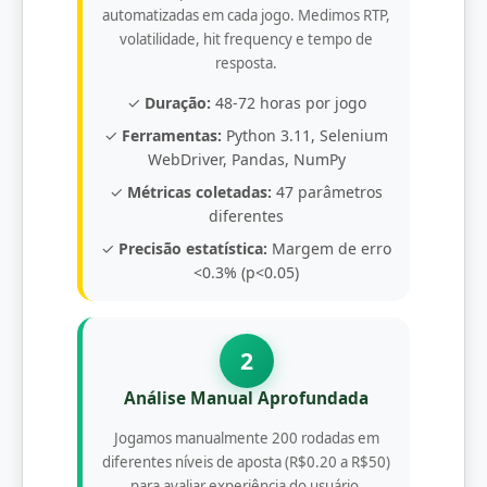
rigorosa de bankroll, alta
automatizadas em cada jogo. Medimos RTP,
10), UX (0-10), fairness (0-10), potencial
volatilidade, não
de ganho (0-10), mobile optimization (0-
volatilidade, hit frequency e tempo de
recomendado para primeiras
10), etc. Nota final é média ponderada.
resposta.
experiências
✓
Duração:
48-72 horas por jogo
✓
Ferramentas:
Python 3.11, Selenium
✅
Transparência Total:
Todos os dados
WebDriver, Pandas, NumPy
brutos (CSV files, screenshots, vídeos) são
arquivados e disponíveis para auditoria.
✓
Métricas coletadas:
47 parâmetros
Testes são auditados por firmas Big Four
diferentes
(PwC, KPMG, Deloitte) para garantir
✓
Precisão estatística:
Margem de erro
imparcialidade.
<0.3% (p<0.05)
2
Análise Manual Aprofundada
Jogamos manualmente 200 rodadas em
diferentes níveis de aposta (R$0.20 a R$50)
para avaliar experiência do usuário,