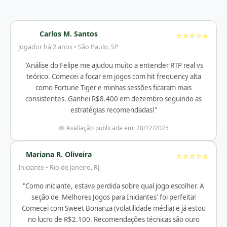
Carlos M. Santos
⭐⭐⭐⭐⭐
Jogador há 2 anos • São Paulo, SP
"Análise do Felipe me ajudou muito a entender RTP real vs
teórico. Comecei a focar em jogos com hit frequency alta
como Fortune Tiger e minhas sessões ficaram mais
consistentes. Ganhei R$8.400 em dezembro seguindo as
estratégias recomendadas!"
📅 Avaliação publicada em: 28/12/2025
Mariana R. Oliveira
⭐⭐⭐⭐⭐
Iniciante • Rio de Janeiro, RJ
"Como iniciante, estava perdida sobre qual jogo escolher. A
seção de 'Melhores Jogos para Iniciantes' foi perfeita!
Comecei com Sweet Bonanza (volatilidade média) e já estou
no lucro de R$2.100. Recomendações técnicas são ouro