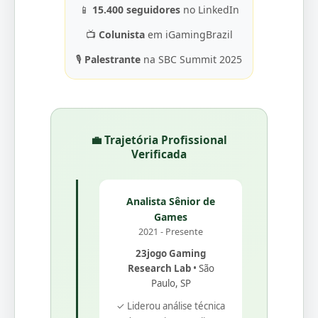
📱
15.400 seguidores
no LinkedIn
📺
Colunista
em iGamingBrazil
🎙️
Palestrante
na SBC Summit 2025
💼 Trajetória Profissional
Verificada
Analista Sênior de
Games
2021 - Presente
23jogo Gaming
Research Lab
• São
Paulo, SP
✓ Liderou análise técnica