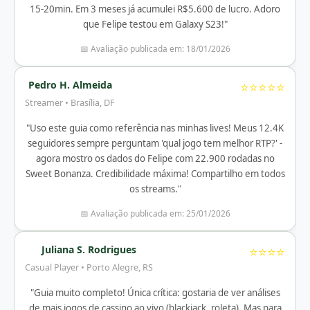
15-20min. Em 3 meses já acumulei R$5.600 de lucro. Adoro
que Felipe testou em Galaxy S23!"
📅 Avaliação publicada em: 18/01/2026
Pedro H. Almeida
⭐⭐⭐⭐⭐
Streamer • Brasília, DF
"Uso este guia como referência nas minhas lives! Meus 12.4K
seguidores sempre perguntam 'qual jogo tem melhor RTP?' -
agora mostro os dados do Felipe com 22.900 rodadas no
Sweet Bonanza. Credibilidade máxima! Compartilho em todos
os streams."
📅 Avaliação publicada em: 25/01/2026
Juliana S. Rodrigues
⭐⭐⭐⭐
Casual Player • Porto Alegre, RS
"Guia muito completo! Única crítica: gostaria de ver análises
de mais jogos de cassino ao vivo (blackjack, roleta). Mas para