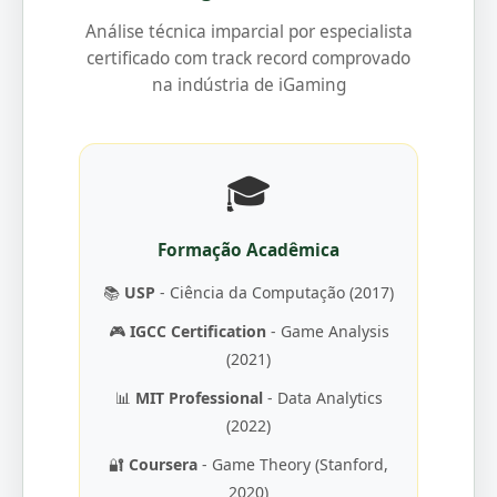
Análise técnica imparcial por especialista
certificado com track record comprovado
na indústria de iGaming
🎓
Formação Acadêmica
📚
USP
- Ciência da Computação (2017)
🎮
IGCC Certification
- Game Analysis
(2021)
📊
MIT Professional
- Data Analytics
(2022)
🔐
Coursera
- Game Theory (Stanford,
2020)