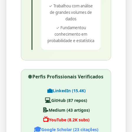
✓ Trabalhou com análise
de grandes volumes de
dados
✓ Fundamentou
conhecimento em
probabilidade e estatística
🌐 Perfis Profissionais Verificados
💼
LinkedIn (15.4K)
💻
GitHub (87 repos)
📝
Medium (43 artigos)
📺
YouTube (8.2K subs)
🎓
Google Scholar (23 citações)