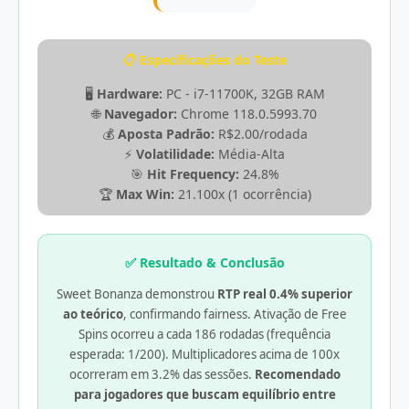
📋 Especificações do Teste
🖥️
Hardware:
PC - i7-11700K, 32GB RAM
🌐
Navegador:
Chrome 118.0.5993.70
💰
Aposta Padrão:
R$2.00/rodada
⚡
Volatilidade:
Média-Alta
🎯
Hit Frequency:
24.8%
🏆
Max Win:
21.100x (1 ocorrência)
✅ Resultado & Conclusão
Sweet Bonanza demonstrou
RTP real 0.4% superior
ao teórico
, confirmando fairness. Ativação de Free
Spins ocorreu a cada 186 rodadas (frequência
esperada: 1/200). Multiplicadores acima de 100x
ocorreram em 3.2% das sessões.
Recomendado
para jogadores que buscam equilíbrio entre