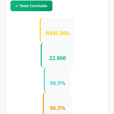
✅ Teste Concluído
Total Apostado
R$45.800
Total Rodadas
22.900
RTP Real
96.9%
RTP Teórico
96.5%