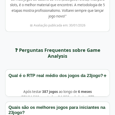
slots, é o melhor material que encontrei. A metodologia de 5
etapas mostra profissionalismo. Voltarei sempre que lançar
jogo novo!"
📅 Avaliação publicada em: 30/01/2026
❓ Perguntas Frequentes sobre Game
Analysis
+
Qual é o RTP real médio dos jogos da 23jogo?
Após testar
387 jogos
ao longo de
6 meses
(R$184.500 apostados, 94.850 rodadas), o RTP
real médio foi de
96.8%
- ligeiramente superior
Quais são os melhores jogos para iniciantes na
ao RTP teórico de 96.5%.
23jogo?