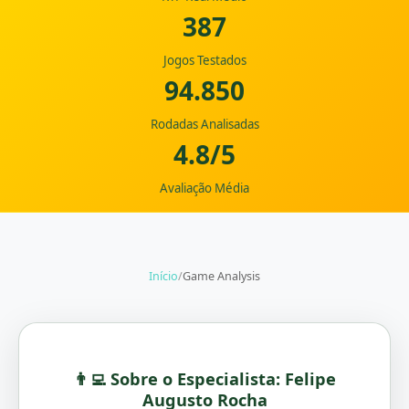
387
Jogos Testados
94.850
Rodadas Analisadas
4.8/5
Avaliação Média
Início
/
Game Analysis
👨‍💻 Sobre o Especialista: Felipe
Augusto Rocha