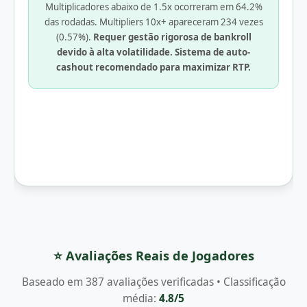
Multiplicadores abaixo de 1.5x ocorreram em 64.2%
das rodadas. Multipliers 10x+ apareceram 234 vezes
(0.57%).
Requer gestão rigorosa de bankroll
devido à alta volatilidade. Sistema de auto-
cashout recomendado para maximizar RTP.
📄
Documentação:
Logs detalhados (40.800 rounds), análise
de padrões com Python/Pandas, 312 screenshots de big wins,
9h47min de vídeo. Estratégias testadas: Martingale, Fibonacci,
flat betting. Auditado por Deloitte Brasil em 31/01/2026.
⭐ Avaliações Reais de Jogadores
Baseado em 387 avaliações verificadas • Classificação
média:
4.8/5