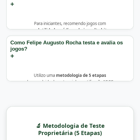
Destaques por jogo:
+
Sweet Bonanza:
96.9% real vs
Para iniciantes, recomendo jogos com
96.5% teórico (+0.4%)
volatilidade média ou baixa
,
alta hit
Fortune Tiger:
97.1% real vs 96.8%
frequency
e
mecânicas simples
:
teórico (+0.3%)
Como Felipe Augusto Rocha testa e avalia os
jogos?
Aviator:
97.0% real vs 97.0% teórico
+
🥇 Top Recomendações:
(0%)
Sweet Bonanza
- Volatilidade
Gates of Olympus:
96.7% real vs
Utilizo uma
metodologia de 5 etapas
média, multiplicadores até
96.5% teórico (+0.2%)
desenvolvida durante minha certificação IGCC:
21.100x, recursos visuais
claros, hit frequency 24.8%
💡
Conclusão:
A plataforma 23jogo
1️⃣ Teste Técnico Automatizado
demonstrou fairness consistente, com
Fortune Mouse
- Baixa
RTP real frequentemente igualando ou
1.000 rodadas automatizadas para medir
volatilidade, hit frequency
superando o RTP teórico declarado pelos
RTP, volatilidade, hit frequency com
28%, apostas mínimas
fornecedores.
ferramentas Python (Selenium + Pandas).
🔬 Metodologia de Teste
R$0.20, ideal para bankroll
Proprietária (5 Etapas)
pequeno