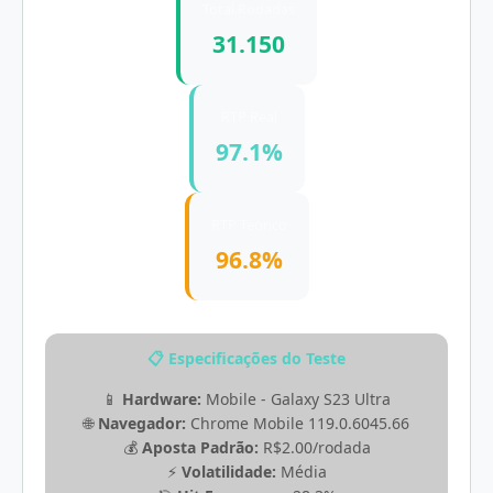
Total Rodadas
31.150
RTP Real
97.1%
RTP Teórico
96.8%
📋 Especificações do Teste
📱
Hardware:
Mobile - Galaxy S23 Ultra
🌐
Navegador:
Chrome Mobile 119.0.6045.66
💰
Aposta Padrão:
R$2.00/rodada
⚡
Volatilidade:
Média