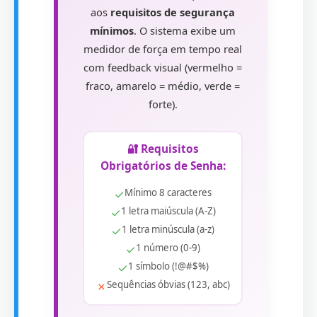
aos
requisitos de segurança
mínimos
. O sistema exibe um
medidor de força em tempo real
com feedback visual (vermelho =
fraco, amarelo = médio, verde =
forte).
🔐 Requisitos
Obrigatórios de Senha:
✓
Mínimo 8 caracteres
✓
1 letra maiúscula (A-Z)
✓
1 letra minúscula (a-z)
✓
1 número (0-9)
✓
1 símbolo (!@#$%)
✗
Sequências óbvias (123, abc)