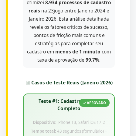
otimizei
8.934 processos de cadastro
reais
na 23jogo entre Janeiro 2024 e
Janeiro 2026. Esta análise detalhada
revela os fatores críticos de sucesso,
pontos de fricção mais comuns e
estratégias para completar seu
cadastro em
menos de 1 minuto
com
taxa de aprovação de
99.7%
.
📊 Casos de Teste Reais (Janeiro 2026)
Teste #1: Cadastro Mobile
✓ APROVADO
Completo
Dispositivo:
iPhone 13, Safari iOS 17.2
Tempo total:
43 segundos (formulário) +