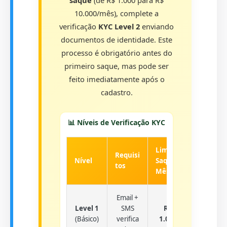
saque
(de R$ 1.000 para R$
10.000/mês), complete a
verificação
KYC Level 2
enviando
documentos de identidade. Este
processo é obrigatório antes do
primeiro saque, mas pode ser
feito imediatamente após o
cadastro.
📊 Níveis de Verificação KYC
Limite
Tempo
Requisi
Nível
Saque/
Aprova
tos
Mês
ção
Email +
Level 1
SMS
R$
Instant
(Básico)
verifica
1.000
âneo