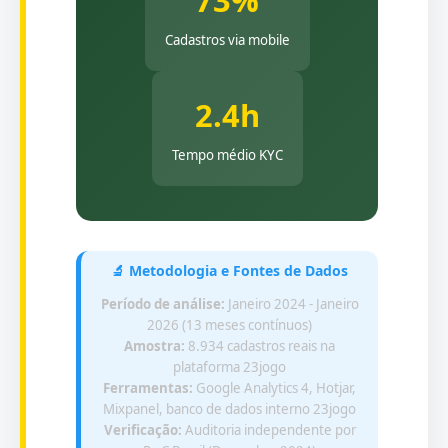
73%
Cadastros via mobile
2.4h
Tempo médio KYC
🔬 Metodologia e Fontes de Dados
Período de análise:
Janeiro 2024 - Janeiro
2026 (13 meses contínuos)
Amostra:
8.934 cadastros reais na
plataforma 23jogo
Ferramentas:
Google Analytics 4, Hotjar,
Mixpanel, banco de dados interno 23jogo
Verificação:
Auditoria independente por