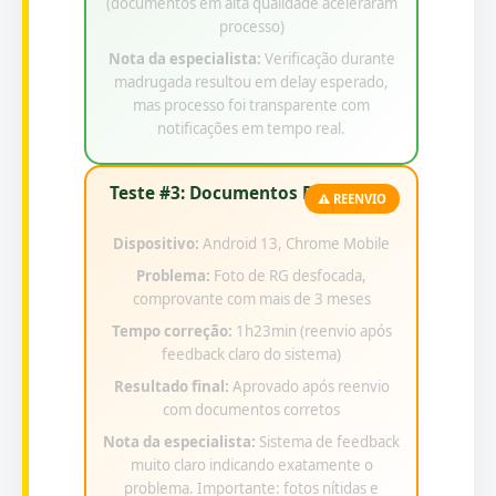
(documentos em alta qualidade aceleraram
processo)
Nota da especialista:
Verificação durante
madrugada resultou em delay esperado,
mas processo foi transparente com
notificações em tempo real.
Teste #3: Documentos Rejeitados
⚠️ REENVIO
Dispositivo:
Android 13, Chrome Mobile
Problema:
Foto de RG desfocada,
comprovante com mais de 3 meses
Tempo correção:
1h23min (reenvio após
feedback claro do sistema)
Resultado final:
Aprovado após reenvio
com documentos corretos
Nota da especialista:
Sistema de feedback
muito claro indicando exatamente o
problema. Importante: fotos nítidas e