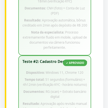
18min (verificação KYC)
Documentos:
CNH (foto) + Conta de Luz
(PDF)
Resultado:
Aprovação automática, bônus
creditado em 2min após depósito de R$ 200
Nota da especialista:
Processo
extremamente fluido em mobile, upload de
documentos via câmera funcionou
perfeitamente.
Teste #2: Cadastro Desktop Rápido
✓ APROVADO
Dispositivo:
Windows 11, Chrome 120
Tempo total:
51 segundos (formulário) +
4h12min (verificação KYC - horário noturno)
Documentos:
RG (scan) + Extrato bancário
digital
Resultado:
Aprovação após revisão manual