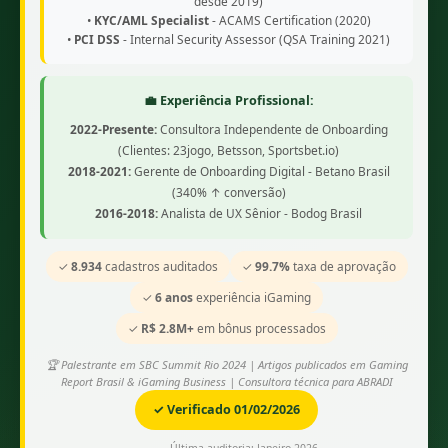
desde 2019)
•
KYC/AML Specialist
- ACAMS Certification (2020)
•
PCI DSS
- Internal Security Assessor (QSA Training 2021)
💼 Experiência Profissional:
2022-Presente:
Consultora Independente de Onboarding
(Clientes: 23jogo, Betsson, Sportsbet.io)
2018-2021:
Gerente de Onboarding Digital - Betano Brasil
(340% ↑ conversão)
2016-2018:
Analista de UX Sênior - Bodog Brasil
✓
8.934
cadastros auditados
✓
99.7%
taxa de aprovação
✓
6 anos
experiência iGaming
✓
R$ 2.8M+
em bônus processados
🏆 Palestrante em SBC Summit Rio 2024 | Artigos publicados em Gaming
Report Brasil & iGaming Business | Consultora técnica para ABRADI
✓ Verificado 01/02/2026