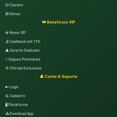
🎲 Cassino
🎁 Bônus
👑 Benefícios VIP
💎 Níveis VIP
💰 Cashback até 15%
👤 Gerente Dedicado
⚡ Saques Prioritários
🎯 Ofertas Exclusivas
👤 Conta & Suporte
🔑 Login
📝 Cadastro
🖥️ Plataforma
📥 Download App