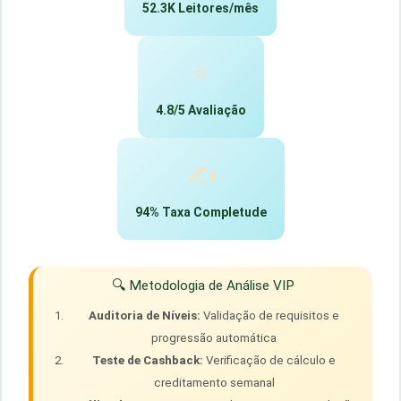
52.3K Leitores/mês
⭐
4.8/5 Avaliação
✍️
94% Taxa Completude
🔍 Metodologia de Análise VIP
Auditoria de Níveis:
Validação de requisitos e
progressão automática
Teste de Cashback:
Verificação de cálculo e
creditamento semanal