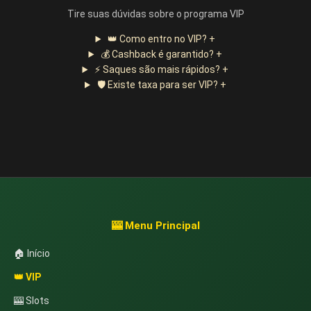
Tire suas dúvidas sobre o programa VIP
👑
Como entro no VIP?
+
💰
Cashback é garantido?
+
⚡
Saques são mais rápidos?
+
🛡️
Existe taxa para ser VIP?
+
🎰 Menu Principal
🏠 Início
👑 VIP
🎰 Slots