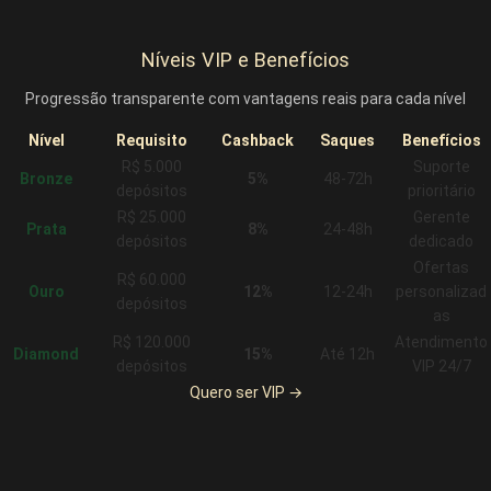
Níveis VIP e Benefícios
Progressão transparente com vantagens reais para cada nível
Nível
Requisito
Cashback
Saques
Benefícios
R$ 5.000
Suporte
Bronze
5%
48-72h
depósitos
prioritário
R$ 25.000
Gerente
Prata
8%
24-48h
depósitos
dedicado
Ofertas
R$ 60.000
Ouro
12%
12-24h
personalizad
depósitos
as
R$ 120.000
Atendimento
Diamond
15%
Até 12h
depósitos
VIP 24/7
Quero ser VIP →