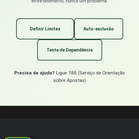
entretenimento, nunca um problema.
Definir Limites
Auto-exclusão
Teste de Dependência
Precisa de ajuda?
Ligue 188 (Serviço de Orientação
sobre Apostas)