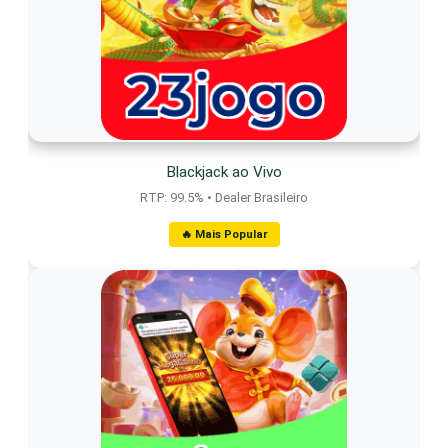
Blackjack ao Vivo
RTP: 99.5% • Dealer Brasileiro
🔥 Mais Popular