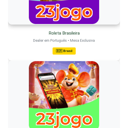
Roleta Brasileira
Dealer em Português • Mesa Exclusiva
🇧🇷 Brasil