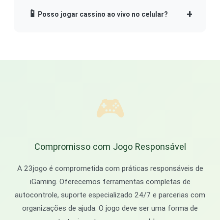
📱
+
Posso jogar cassino ao vivo no celular?
🎮
Compromisso com Jogo Responsável
A 23jogo é comprometida com práticas responsáveis de
iGaming. Oferecemos ferramentas completas de
autocontrole, suporte especializado 24/7 e parcerias com
organizações de ajuda. O jogo deve ser uma forma de