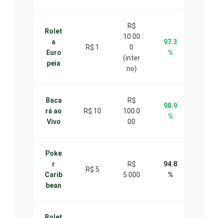
R$
Rolet
10.00
a
97.3
R$ 1
0
Euro
%
(inter
peia
no)
Baca
R$
98.9
rá ao
R$ 10
100.0
%
Vivo
00
Poke
r
R$
94.8
R$ 5
Carib
5.000
%
bean
Rolet