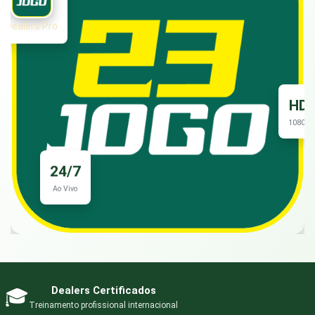
Dealers Pro
HD
1080p
24/7
Ao Vivo
Dealers Certificados
🎓
Treinamento profissional internacional