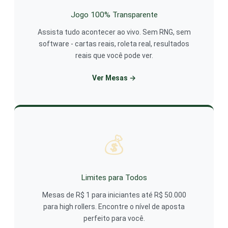
Jogo 100% Transparente
Assista tudo acontecer ao vivo. Sem RNG, sem
software - cartas reais, roleta real, resultados
reais que você pode ver.
Ver Mesas →
💰
Limites para Todos
Mesas de R$ 1 para iniciantes até R$ 50.000
para high rollers. Encontre o nível de aposta
perfeito para você.