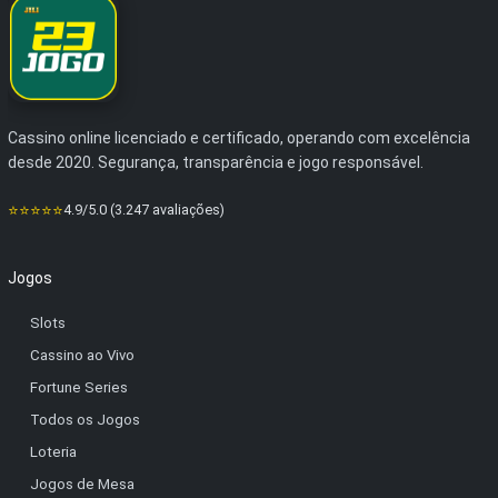
Cassino online licenciado e certificado, operando com excelência
desde 2020. Segurança, transparência e jogo responsável.
⭐⭐⭐⭐⭐
4.9/5.0 (3.247 avaliações)
Jogos
Slots
Cassino ao Vivo
Fortune Series
Todos os Jogos
Loteria
Jogos de Mesa