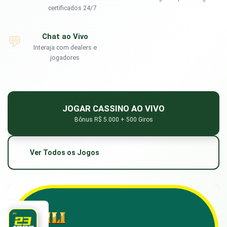
certificados 24/7
Chat ao Vivo
💬
Interaja com dealers e
jogadores
JOGAR CASSINO AO VIVO
Bônus R$ 5.000 + 500 Giros
Ver Todos os Jogos