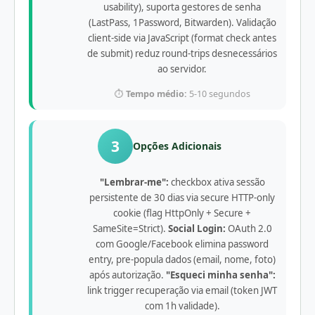
usability), suporta gestores de senha
(LastPass, 1Password, Bitwarden). Validação
client-side via JavaScript (format check antes
de submit) reduz round-trips desnecessários
ao servidor.
⏱️
Tempo médio:
5-10 segundos
3
Opções Adicionais
"Lembrar-me":
checkbox ativa sessão
persistente de 30 dias via secure HTTP-only
cookie (flag HttpOnly + Secure +
SameSite=Strict).
Social Login:
OAuth 2.0
com Google/Facebook elimina password
entry, pre-popula dados (email, nome, foto)
após autorização.
"Esqueci minha senha":
link trigger recuperação via email (token JWT
com 1h validade).