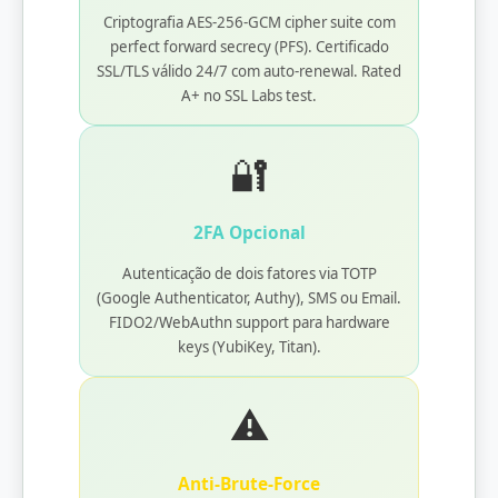
Criptografia AES-256-GCM cipher suite com
perfect forward secrecy (PFS). Certificado
SSL/TLS válido 24/7 com auto-renewal. Rated
A+ no SSL Labs test.
🔐
2FA Opcional
Autenticação de dois fatores via TOTP
(Google Authenticator, Authy), SMS ou Email.
FIDO2/WebAuthn support para hardware
keys (YubiKey, Titan).
⚠️
Anti-Brute-Force