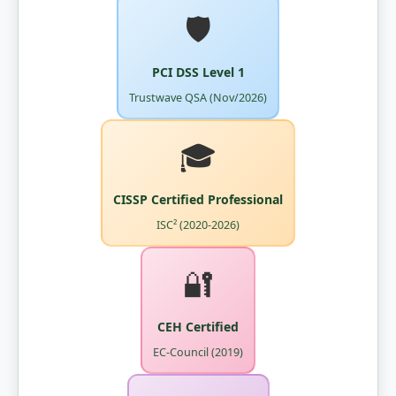
🛡️
PCI DSS Level 1
Trustwave QSA (Nov/2026)
🎓
CISSP Certified Professional
ISC² (2020-2026)
🔐
CEH Certified
EC-Council (2019)