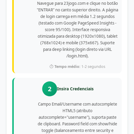
Navegue para 23jogo.com e clique no botão
"ENTRAR" no canto superior direito. A página
de login carrega em média 1.2 segundos
(testado com Google PageSpeed Insights -
score 95/100). Interface responsiva
otimizada para desktop (1920x1080), tablet
(768x1024) e mobile (375x667). Suporte
para deep linking (login direto via URL
/login.html).
⏱️
Tempo médio:
1-2 segundos
2
Insira Credenciais
Campo Email/Username com autocomplete
HTML5 (atributo
autocomplete="username"), suporta paste
de clipboard. Password field com show/hide
toggle (balanceamento entre security e