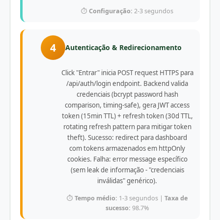
⏱️
Configuração:
2-3 segundos
4
Autenticação & Redirecionamento
Click "Entrar" inicia POST request HTTPS para
/api/auth/login endpoint. Backend valida
credenciais (bcrypt password hash
comparison, timing-safe), gera JWT access
token (15min TTL) + refresh token (30d TTL,
rotating refresh pattern para mitigar token
theft). Sucesso: redirect para dashboard
com tokens armazenados em httpOnly
cookies. Falha: error message específico
(sem leak de informação - "credenciais
inválidas" genérico).
⏱️
Tempo médio:
1-3 segundos |
Taxa de
sucesso:
98.7%