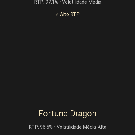
RTP: 97.1% • Volatilidade Média
⭐ Alto RTP
Fortune Dragon
RTP: 96.5% • Volatilidade Média-Alta