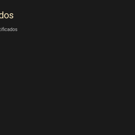
ados
ificados