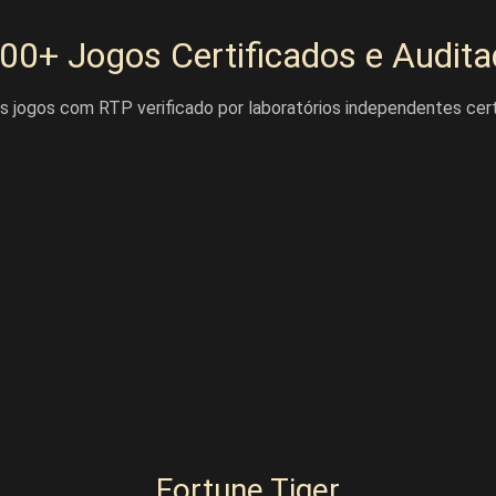
00+ Jogos Certificados e Audit
s jogos com RTP verificado por laboratórios independentes cert
Fortune Tiger