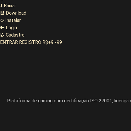
⬇️ Baixar
💾 Download
⚙️ Instalar
🔑 Login
📝 Cadastro
ENTRAR
REGISTRO R$+9~99
Plataforma de gaming com certificação ISO 27001, licença o